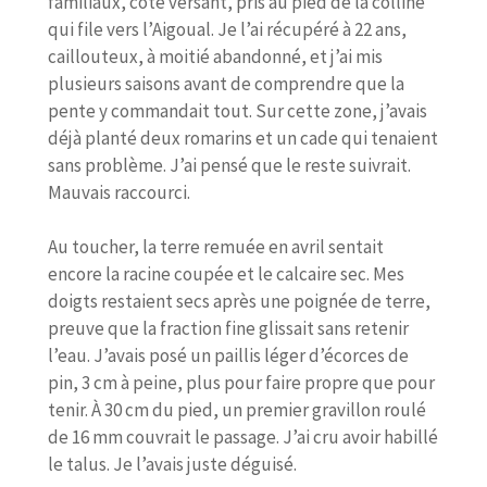
familiaux, côté versant, pris au pied de la colline
qui file vers l’Aigoual. Je l’ai récupéré à 22 ans,
caillouteux, à moitié abandonné, et j’ai mis
plusieurs saisons avant de comprendre que la
pente y commandait tout. Sur cette zone, j’avais
déjà planté deux romarins et un cade qui tenaient
sans problème. J’ai pensé que le reste suivrait.
Mauvais raccourci.
Au toucher, la terre remuée en avril sentait
encore la racine coupée et le calcaire sec. Mes
doigts restaient secs après une poignée de terre,
preuve que la fraction fine glissait sans retenir
l’eau. J’avais posé un paillis léger d’écorces de
pin, 3 cm à peine, plus pour faire propre que pour
tenir. À 30 cm du pied, un premier gravillon roulé
de 16 mm couvrait le passage. J’ai cru avoir habillé
le talus. Je l’avais juste déguisé.