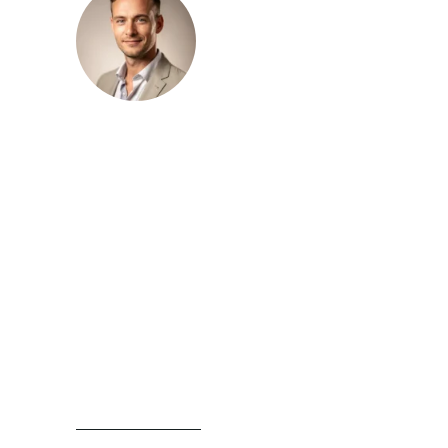
Julien Leroux
Julien Leroux publie sur le magazine
Média Jardin des contenus consacrés à
l’aménagement extérieur, au choix des
végétaux, aux plantations et à la
structuration du jardin. Son approche
repose sur la clarté, la progression et la
recherche de repères concrets pour
aider les lecteurs à mieux comprendre
leur espace extérieur et à faire des choix
plus cohérents.
LIRE SA BIOGRAPHIE