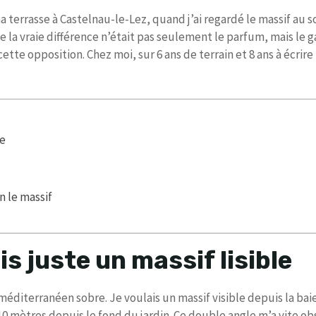
a terrasse à Castelnau-le-Lez, quand j’ai regardé le massif au s
que la vraie différence n’était pas seulement le parfum, mais le 
 cette opposition. Chez moi, sur 6 ans de terrain et 8 ans à écrir
le
n le massif
is juste un massif lisible
diterranéen sobre. Je voulais un massif visible depuis la baie
à 10 mètres depuis le fond du jardin. Ce double angle m’a vite o