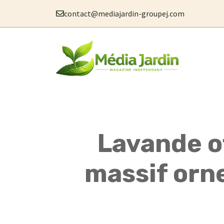
Aller
contact@mediajardin-groupej.com
au
contenu
Lavande of
massif orn