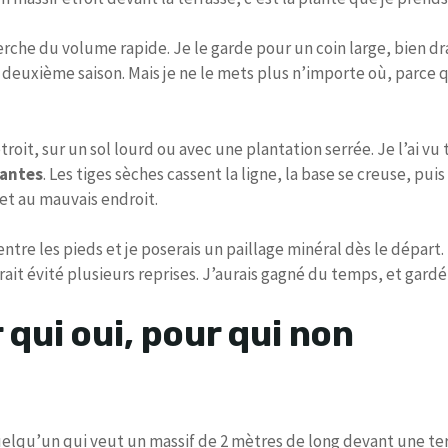
rche du volume rapide. Je le garde pour un coin large, bien dr
 la deuxième saison. Mais je ne le mets plus n’importe où, parce
troit, sur un sol lourd ou avec une plantation serrée. Je l’ai vu
lantes
. Les tiges sèches cassent la ligne, la base se creuse, pui
jet au mauvais endroit.
 entre les pieds et je poserais un paillage minéral dès le départ.
rait évité plusieurs reprises. J’aurais gagné du temps, et gardé 
 qui oui, pour qui non
elqu’un qui veut un massif de 2 mètres de long devant une terr