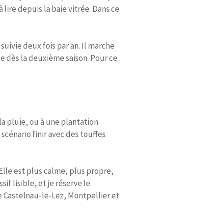
 lire depuis la baie vitrée. Dans ce
uivie deux fois par an. Il marche
ce dès la deuxième saison. Pour ce
la pluie, ou à une plantation
 scénario finir avec des touffes
Elle est plus calme, plus propre,
if lisible, et je réserve le
re Castelnau-le-Lez, Montpellier et