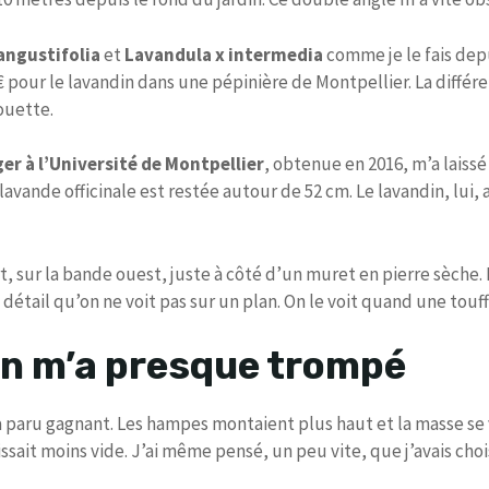
angustifolia
et
Lavandula x intermedia
comme je le fais depu
50 € pour le lavandin dans une pépinière de Montpellier. La diffé
houette.
r à l’Université de Montpellier
, obtenue en 2016, m’a laissé
vande officinale est restée autour de 52 cm. Le lavandin, lui, a 
rt, sur la bande ouest, juste à côté d’un muret en pierre sèche
 détail qu’on ne voit pas sur un plan. On le voit quand une touf
on m’a presque trompé
 paru gagnant. Les hampes montaient plus haut et la masse se 
issait moins vide. J’ai même pensé, un peu vite, que j’avais chois