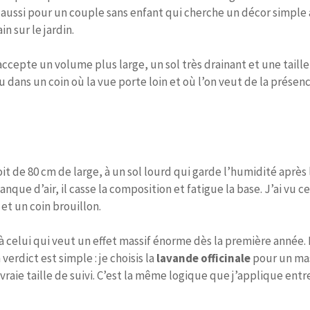
is aussi pour un couple sans enfant qui cherche un décor simple à
in sur le jardin.
cepte un volume plus large, un sol très drainant et une taille s
u dans un coin où la vue porte loin et où l’on veut de la présen
it de 80 cm de large, à un sol lourd qui garde l’humidité après 
nque d’air, il casse la composition et fatigue la base. J’ai vu ce
t un coin brouillon.
à celui qui veut un effet massif énorme dès la première année. 
verdict est simple : je choisis la
lavande officinale
pour un mass
vraie taille de suivi. C’est la même logique que j’applique ent