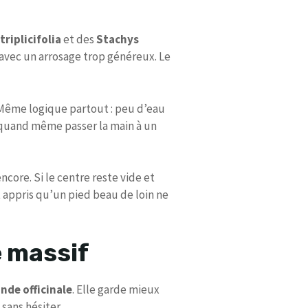
triplicifolia
et des
Stachys
, avec un arrosage trop généreux. Le
. Même logique partout : peu d’eau
e quand même passer la main à un
encore. Si le centre reste vide et
ut appris qu’un pied beau de loin ne
e massif
nde officinale
. Elle garde mieux
 sans hésiter.