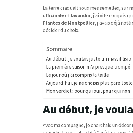
La terre craquait sous mes semelles, sur m
officinale
et
lavandin
, j’ai vite compris 
Plantes de Montpellier
, j’avais déjà noté
décider du choix.
Sommaire
Au début, je voulais juste un massif lisib
La première saison m’a presque trompé
Le jour où j’ai compris la taille
Aujourd’hui, je ne choisis plus pareil selo
Mon verdict : pour qui oui, pour qui non
Au début, je voula
Avec ma compagne, je cherchais un décor mé
samedis. Le massif se lit à 2 mètres, puis 