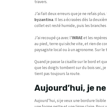
travers.
J’ai fait deux erreurs que je ne refais plus.
byzantina
. Il les a écrasées dès la deuxi
collet est resté humide, puis les branches o
J’ai recoupé ça avec l’
INRAE
et les repères
au pied, terre qui sèche vite, et rien de 
paysagiste local ou à un agronome. Sur le t
Quand je passe la cisaille sur le bord et que
que les doigts tombent sur du bois sec, je 
tient pas toujours la route.
Aujourd’hui, je ne
Aujourd’hui, si je veux une bordure lisible
une forme nette et une ligne claire. Pour un