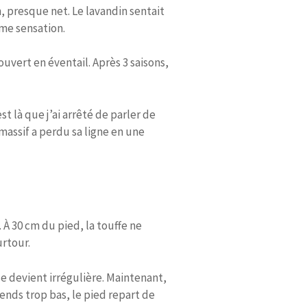
in, presque net. Le lavandin sentait
ême sensation.
ouvert en éventail. Après 3 saisons,
st là que j’ai arrêté de parler de
massif a perdu sa ligne en une
. À 30 cm du pied, la touffe ne
urtour.
ise devient irrégulière. Maintenant,
cends trop bas, le pied repart de