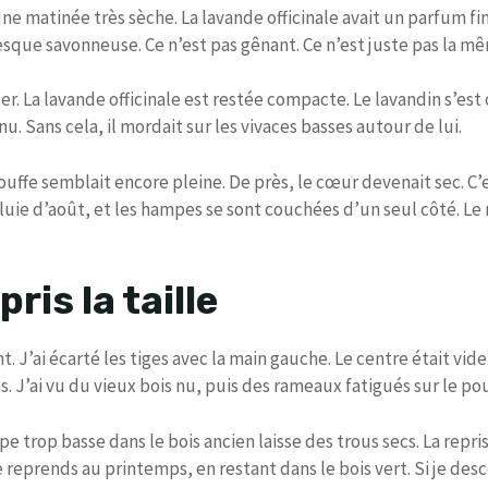
s une matinée très sèche. La lavande officinale avait un parfum f
esque savonneuse. Ce n’est pas gênant. Ce n’est juste pas la m
cer. La lavande officinale est restée compacte. Le lavandin s’est 
u. Sans cela, il mordait sur les vivaces basses autour de lui.
 touffe semblait encore pleine. De près, le cœur devenait sec. C’e
luie d’août, et les hampes se sont couchées d’un seul côté. Le 
pris la taille
 J’ai écarté les tiges avec la main gauche. Le centre était vide
. J’ai vu du vieux bois nu, puis des rameaux fatigués sur le po
coupe trop basse dans le bois ancien laisse des trous secs. La repr
je reprends au printemps, en restant dans le bois vert. Si je des