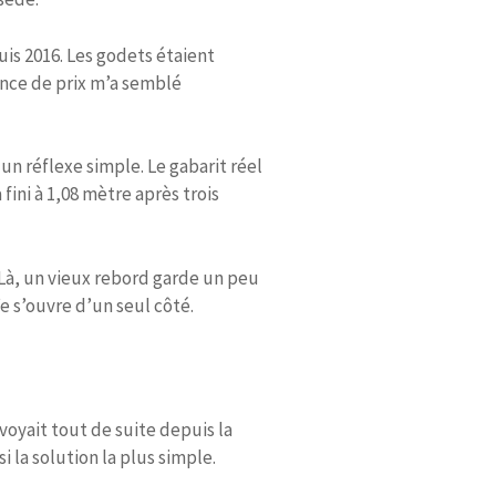
is 2016. Les godets étaient
rence de prix m’a semblé
 un réflexe simple. Le gabarit réel
fini à 1,08 mètre après trois
. Là, un vieux rebord garde un peu
fe s’ouvre d’un seul côté.
voyait tout de suite depuis la
i la solution la plus simple.