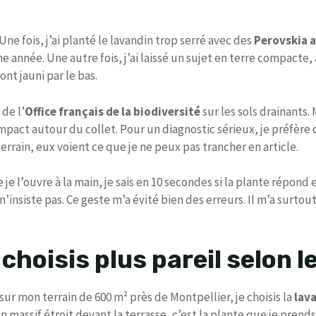
 Une fois, j’ai planté le lavandin trop serré avec des
Perovskia a
ème année. Une autre fois, j’ai laissé un sujet en terre compacte
nt jauni par le bas.
 de l’
Office français de la biodiversité
sur les sols drainants
compact autour du collet. Pour un diagnostic sérieux, je préfèr
errain, eux voient ce que je ne peux pas trancher en article.
 je l’ouvre à la main, je sais en 10 secondes si la plante répond 
n’insiste pas. Ce geste m’a évité bien des erreurs. Il m’a surto
 choisis plus pareil selon l
 sur mon terrain de 600 m² près de Montpellier, je choisis la
lava
 massif étroit devant la terrasse, c’est la plante que je prends