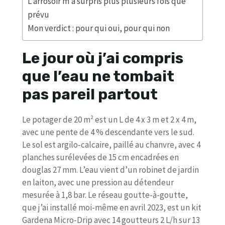
L’arrosoir m’a surpris plus plusieurs fois que
prévu
Mon verdict : pour qui oui, pour qui non
Le jour où j’ai compris
que l’eau ne tombait
pas pareil partout
Le potager de 20 m² est un L de 4 x 3 m et 2 x 4 m,
avec une pente de 4 % descendante vers le sud.
Le sol est argilo-calcaire, paillé au chanvre, avec 4
planches surélevées de 15 cm encadrées en
douglas 27 mm. L’eau vient d’un robinet de jardin
en laiton, avec une pression au détendeur
mesurée à 1,8 bar. Le réseau goutte-à-goutte,
que j’ai installé moi-même en avril 2023, est un kit
Gardena Micro-Drip avec 14 goutteurs 2 L/h sur 13