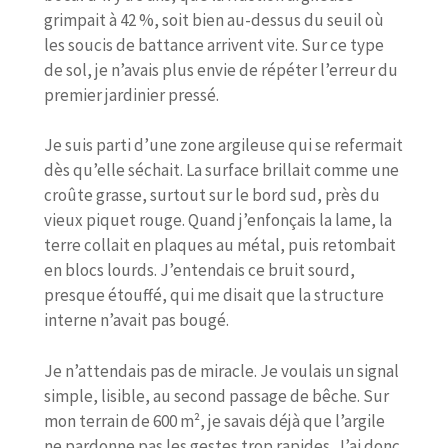
grimpait à 42 %, soit bien au-dessus du seuil où
les soucis de battance arrivent vite. Sur ce type
de sol, je n’avais plus envie de répéter l’erreur du
premier jardinier pressé.
Je suis parti d’une zone argileuse qui se refermait
dès qu’elle séchait. La surface brillait comme une
croûte grasse, surtout sur le bord sud, près du
vieux piquet rouge. Quand j’enfonçais la lame, la
terre collait en plaques au métal, puis retombait
en blocs lourds. J’entendais ce bruit sourd,
presque étouffé, qui me disait que la structure
interne n’avait pas bougé.
Je n’attendais pas de miracle. Je voulais un signal
simple, lisible, au second passage de bêche. Sur
mon terrain de 600 m², je savais déjà que l’argile
ne pardonne pas les gestes trop rapides. J’ai donc