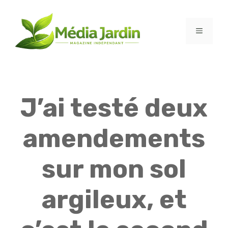
Aller
au
contenu
MENU
J’ai testé deux
amendements
sur mon sol
argileux, et