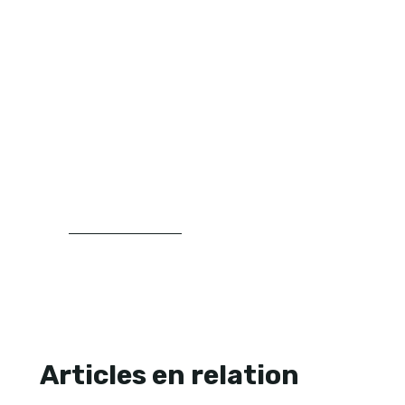
Média Jardin des contenus consacrés à
l’aménagement extérieur, au choix des
végétaux, aux plantations et à la
structuration du jardin. Son approche
repose sur la clarté, la progression et la
recherche de repères concrets pour
aider les lecteurs à mieux comprendre
leur espace extérieur et à faire des choix
plus cohérents.
LIRE SA BIOGRAPHIE
Articles en relation