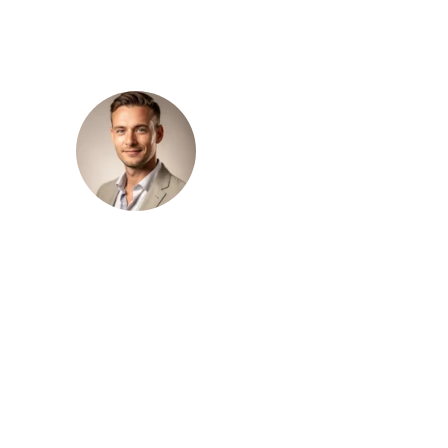
Julien Leroux
Julien Leroux publie sur le magazine
Média Jardin des contenus consacrés à
l’aménagement extérieur, au choix des
végétaux, aux plantations et à la
structuration du jardin. Son approche
repose sur la clarté, la progression et la
recherche de repères concrets pour