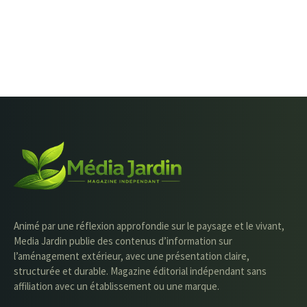
Animé par une réflexion approfondie sur le paysage et le vivant,
Media Jardin publie des contenus d’information sur
l’aménagement extérieur, avec une présentation claire,
structurée et durable. Magazine éditorial indépendant sans
affiliation avec un établissement ou une marque.